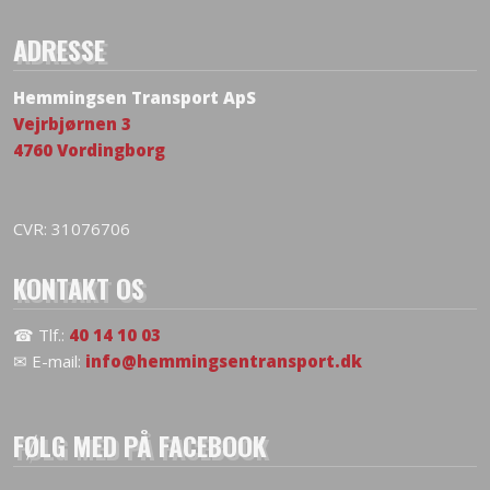
ADRESSE
Hemmingsen Transport ApS
Vejrbjørnen 3
4760 Vordingborg
CVR: 31076706
KONTAKT OS
☎ Tlf.:
40 14 10 03
✉ E-mail:
info@hemmingsentransport.dk
FØLG MED PÅ FACEBOOK